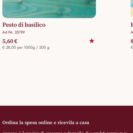
Pesto di basilico
Art.Nr. 35199
A
5,60 €
€ 28,00 per 1000g / 200 g
€
Ordina la spesa online e ricevila a casa