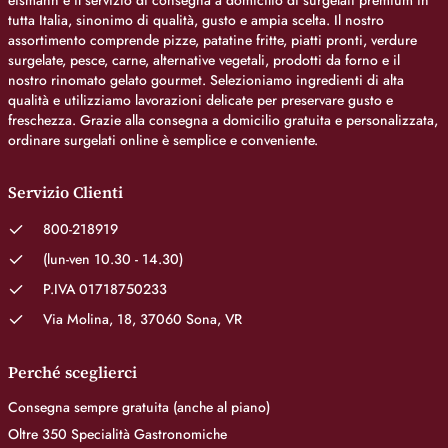
eismann è il servizio di consegna a domicilio di surgelati premium in
tutta Italia, sinonimo di qualità, gusto e ampia scelta. Il nostro
assortimento comprende pizze, patatine fritte, piatti pronti, verdure
surgelate, pesce, carne, alternative vegetali, prodotti da forno e il
nostro rinomato gelato gourmet. Selezioniamo ingredienti di alta
qualità e utilizziamo lavorazioni delicate per preservare gusto e
freschezza. Grazie alla consegna a domicilio gratuita e personalizzata,
ordinare surgelati online è semplice e conveniente.
Servizio Clienti
800-218919
(lun-ven 10.30 - 14.30)
P.IVA 01718750233
Via Molina, 18, 37060 Sona, VR
Perché sceglierci
Consegna sempre gratuita (anche al piano)
Oltre 350 Specialità Gastronomiche