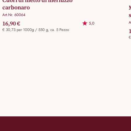
carbonaro
Art.Nr. 60064
16,90 €
A
5,0
€ 30,73 per 1000g / 550 g, ca. 5 Pezzo
€