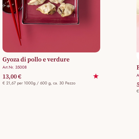
Gyoza di pollo e verdure
Art.Nr. 35008
13,00 €
A
€ 21,67 per 1000g / 600 g, ca. 30 Pezzo
€