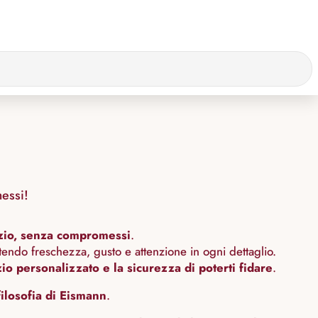
essi!
izio, senza compromessi
.
ntendo freschezza, gusto e attenzione in ogni dettaglio.
izio personalizzato e la sicurezza di poterti fidare
.
 filosofia di Eismann
.