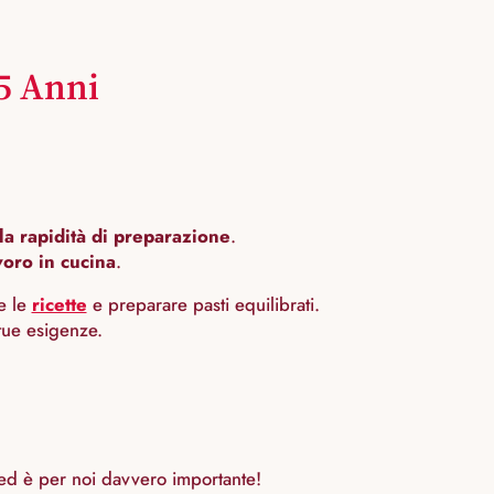
35 Anni
la rapidità di preparazione
.
voro in cucina
.
re le
ricette
e preparare pasti equilibrati.
tue esigenze.
 ed è per noi davvero importante!