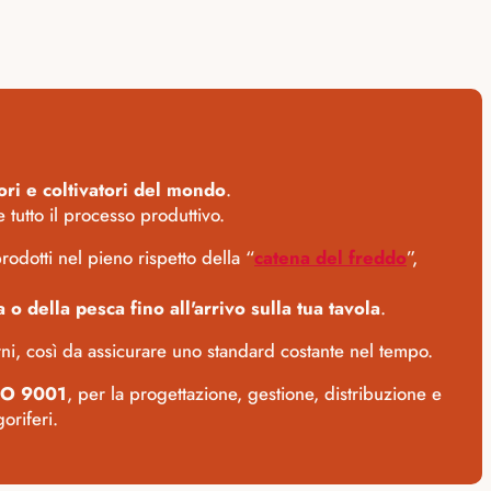
tori e coltivatori del mondo
.
 tutto il processo produttivo.
odotti nel pieno rispetto della “
catena del freddo
”,
o della pesca fino all'arrivo sulla tua tavola
.
erni, così da assicurare uno standard costante nel tempo.
SO 9001
, per la progettazione, gestione, distribuzione e
oriferi.