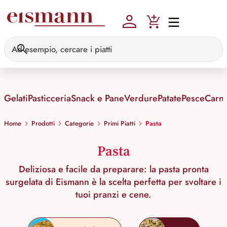
Skip to main content
Gelati
Pasticceria
Snack e Pane
Verdure
Patate
Pesce
Carn
Home
Prodotti
Categorie
Primi Piatti
Pasta
Pasta
Deliziosa e facile da preparare: la pasta pronta
surgelata di Eismann è la scelta perfetta per svoltare i
tuoi pranzi e cene.