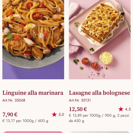
Linguine alla marinara
Lasagne alla bolognese
Art.Nr. 35068
Art.Nr. 35131
12,50 €
4,5
7,90 €
5,0
€ 13,89 per 1000g / 900 g, 2 pezzi
€ 13,17 per 1000g / 600 g
da 450 g