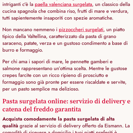
intriganti c'è la
paella valenciana surgelata
, un classico della
cucina spagnola che combina riso, frutti di mare e verdura,
tutti sapientemente insaporiti con spezie aromatiche.
Non mancano nemmeno i
pizzoccheri surgelati
, un piatto
tipico della Valtellina, caratterizzato da pasta di grano
saraceno, patate, verza e un gustoso condimento a base di
burro e formaggio.
Per chi ama i sapori di mare, le pennette gamberi e
salmone rappresentano un’ottima scelta. Mentre le gustose
crepes farcite con un ricco ripieno di prosciutto e
formaggio sono già pronte per essere riscaldate e servite,
per un pasto semplice ma delizioso.
Pasta surgelata online: servizio di delivery e
catena del freddo garantita
Acquista comodamente la pasta surgelata di alta
qualità
grazie al servizio di delivery offerto da Eismann. La
comodità di ricevere a domicilio i tuoi piatti preferiti è