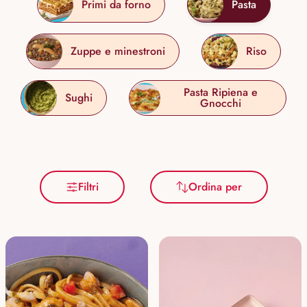
Primi da forno
Pasta
Zuppe e minestroni
Riso
Pasta Ripiena e
Sughi
Gnocchi
Filtri
Ordina per