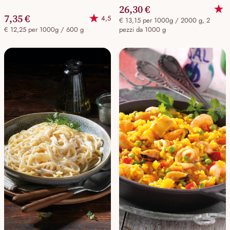
26,30 €
7,35 €
4,5
€ 13,15 per 1000g / 2000 g, 2
€ 12,25 per 1000g / 600 g
pezzi da 1000 g