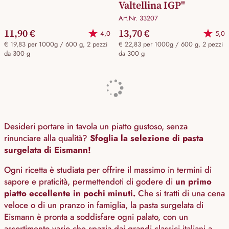
Valtellina IGP"
Art.Nr. 33207
11,90 €
13,70 €
4,0
5,0
€ 19,83 per 1000g / 600 g, 2 pezzi
€ 22,83 per 1000g / 600 g, 2 pezzi
da 300 g
da 300 g
Desideri portare in tavola un piatto gustoso, senza
rinunciare alla qualità?
Sfoglia la selezione di pasta
surgelata di Eismann!
Ogni ricetta è studiata per offrire il massimo in termini di
sapore e praticità, permettendoti di godere di
un primo
piatto eccellente in pochi minuti.
Che si tratti di una cena
veloce o di un pranzo in famiglia, la pasta surgelata di
Eismann è pronta a soddisfare ogni palato, con un
assortimento vario che spazia dai grandi classici italiani a