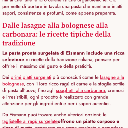
permette di portare in tavola una pasta che mantiene intatti
sapori, consistenze e profumi, come appena preparata.
Dalle lasagne alla bolognese alla
carbonara: le ricette tipiche della
tradizione
La pasta pronta surgelata di Eismann include una ricca
selezione
di ricette della tradizione italiana, pensate per
offrire il massimo del gusto e della praticità.
Dai
primi piatti surgelati
più conosciuti come le
lasagne alla
bolognese
, con il loro ricco ragù di carne e la sfoglia sottile
di pasta all’uovo, fino agli
spaghetti alla carbonara
, cremosi
e irresistibili, ogni prodotto è realizzato con grande
attenzione per gli ingredienti e per i sapori autentici.
Da Eismann puoi trovare anche ulteriori opzioni: le
tagliatelle al ragù surgelate
offrono un piatto corposo e
ricco di gusto,
preparato con carne macinata e pomodoro.