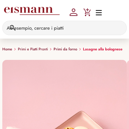
Skip to main content
Home
Primi e Piatti Pronti
Primi da forno
Lasagne alla bolognese