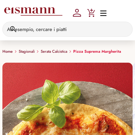
Skip to main content
Home
Stagionali
Serata Calcistica
Pizza Suprema Margherita