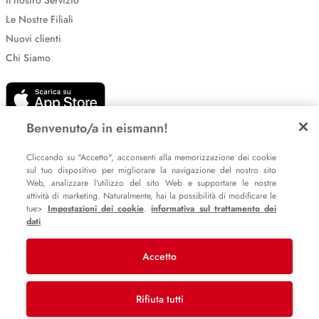
Il nostro Servizio
Le Nostre Filiali
Nuovi clienti
Chi Siamo
Benvenuto/a in eismann!
Cliccando su "Accetto", acconsenti alla memorizzazione dei cookie
sul tuo dispositivo per migliorare la navigazione del nostro sito
Impostazione dei cookie
Web, analizzare l'utilizzo del sito Web e supportare le nostre
attività di marketing. Naturalmente, hai la possibilità di modificare le
Informative sulla privacy
tue>
Impostazioni dei cookie
.
informativa sul trattamento dei
Policy Whistleblowing
dati
Accetto
© 2007 – 2026 eismann s.r.l.
Last Mile Delivery S.à r.l.
Rifiuta tutti