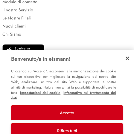
Modulo di contatto
Il nostro Servizio
Le Nostre Filiali
Nuovi clienti
Chi Siamo
Benvenuto/a in eismann!
Cliccando su "Accetto", acconsenti alla memorizzazione dei cookie
sul tuo dispositivo per migliorare la navigazione del nostro sito
Web, analizzare l'utilizzo del sito Web e supportare le nostre
Impostazione dei cookie
attività di marketing. Naturalmente, hai la possibilità di modificare le
tue>
Impostazioni dei cookie
.
informativa sul trattamento dei
Informative sulla privacy
dati
Policy Whistleblowing
Accetto
© 2007 – 2026 eismann s.r.l.
Rifiuta tutti
Last Mile Delivery S.à r.l.