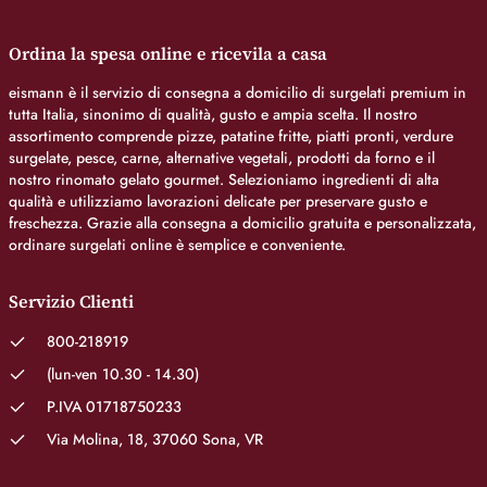
Ordina la spesa online e ricevila a casa
eismann è il servizio di consegna a domicilio di surgelati premium in
tutta Italia, sinonimo di qualità, gusto e ampia scelta. Il nostro
assortimento comprende pizze, patatine fritte, piatti pronti, verdure
surgelate, pesce, carne, alternative vegetali, prodotti da forno e il
nostro rinomato gelato gourmet. Selezioniamo ingredienti di alta
qualità e utilizziamo lavorazioni delicate per preservare gusto e
freschezza. Grazie alla consegna a domicilio gratuita e personalizzata,
ordinare surgelati online è semplice e conveniente.
Servizio Clienti
800-218919
(lun-ven 10.30 - 14.30)
P.IVA 01718750233
Via Molina, 18, 37060 Sona, VR