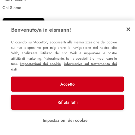
Chi Siamo
Benvenuto/a in eismann!
Cliccando su "Accetto", acconsenti alla memorizzazione dei cookie
sul tuo dispositivo per migliorare la navigazione del nostro sito
Web, analizzare l'utilizzo del sito Web e supportare le nostre
attività di marketing. Naturalmente, hai la possibilità di modificare le
Impostazione dei cookie
tue>
Impostazioni dei cookie
.
informativa sul trattamento dei
Informative sulla privacy
dati
Policy Whistleblowing
Accetto
© 2007 – 2026 eismann s.r.l.
Rifiuta tutti
Last Mile Delivery S.à r.l.
Impostazioni dei cookie