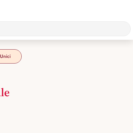
 Unici
ale