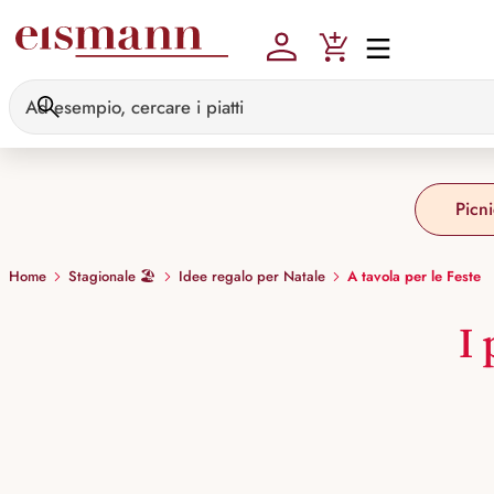
Skip to main content
Picni
Home
Stagionale 🏖️
Idee regalo per Natale
A tavola per le Feste
I 