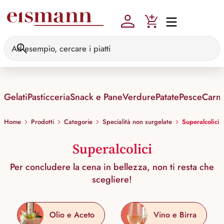
Skip to main content
Gelati
Pasticceria
Snack e Pane
Verdure
Patate
Pesce
Carn
Home
Prodotti
Categorie
Specialità non surgelate
Superalcolici
Superalcolici
Per concludere la cena in bellezza, non ti resta che
scegliere!
Olio e Aceto
Vino e Birra