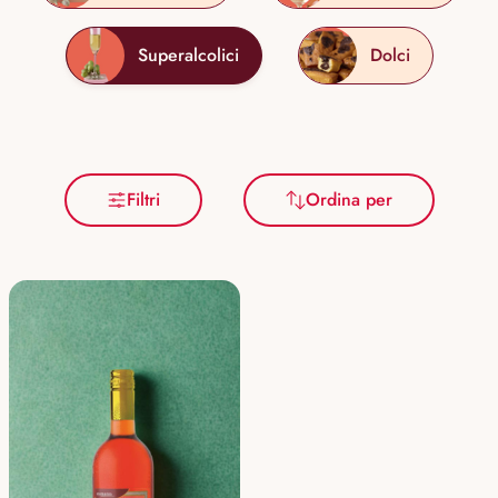
Superalcolici
Dolci
Filtri
Ordina per