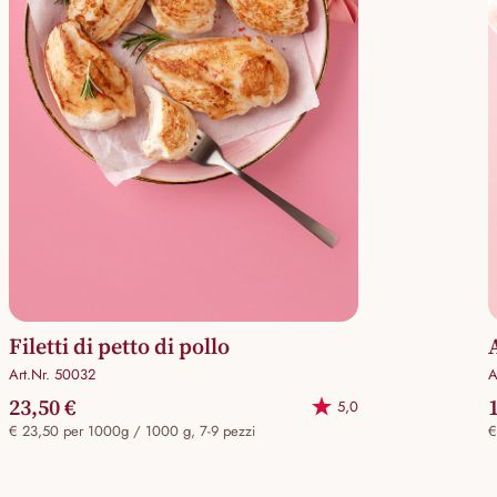
Filetti di petto di pollo
Art.Nr. 50032
A
23,50 €
5,0
€ 23,50 per 1000g / 1000 g, 7-9 pezzi
€