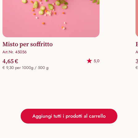
Misto per soffritto
Art.Nr. 45056
A
4,65 €
5,0
€ 9,30 per 1000g / 500 g
€
Aggiungi tutti i prodotti al carrello