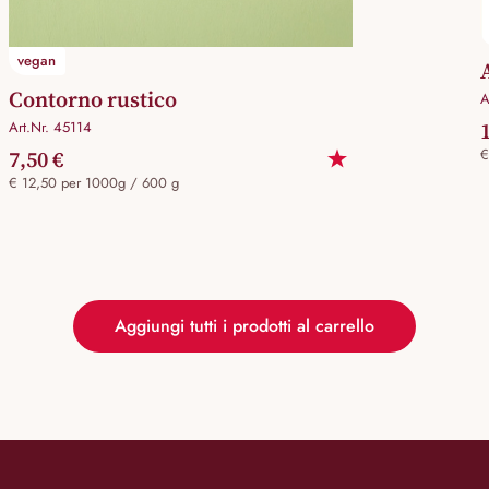
vegan
Contorno rustico
A
Art.Nr. 45114
7,50 €
€
€ 12,50 per 1000g / 600 g
Aggiungi tutti i prodotti al carrello