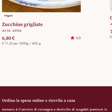
vegan
Zucchine grigliate
A
Art.Nr. 45104
6,80 €
€
5,0
€ 11,33 per 1000g / 600 g
Ordina la spesa online e ricevila a casa
eismann è il servizio di consegna a domicilio di surgelati premium in