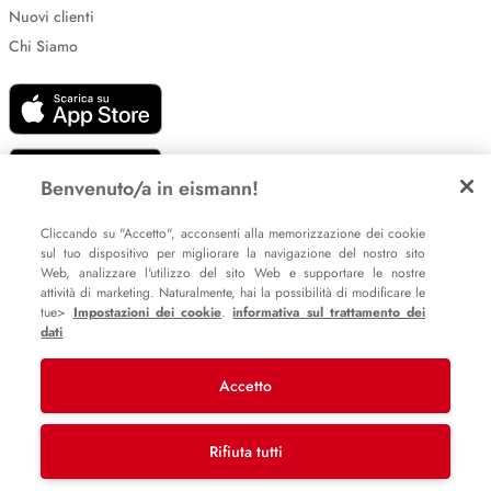
Nuovi clienti
Chi Siamo
Benvenuto/a in eismann!
Impostazione dei cookie
Cliccando su "Accetto", acconsenti alla memorizzazione dei cookie
sul tuo dispositivo per migliorare la navigazione del nostro sito
Informative sulla privacy
Web, analizzare l'utilizzo del sito Web e supportare le nostre
Policy Whistleblowing
attività di marketing. Naturalmente, hai la possibilità di modificare le
tue>
Impostazioni dei cookie
.
informativa sul trattamento dei
dati
© 2007 – 2026 eismann s.r.l.
Accetto
Last Mile Delivery S.à r.l.
Rifiuta tutti