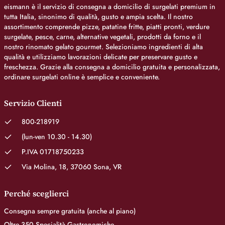
eismann è il servizio di consegna a domicilio di surgelati premium in
tutta Italia, sinonimo di qualità, gusto e ampia scelta. Il nostro
assortimento comprende pizze, patatine fritte, piatti pronti, verdure
surgelate, pesce, carne, alternative vegetali, prodotti da forno e il
nostro rinomato gelato gourmet. Selezioniamo ingredienti di alta
qualità e utilizziamo lavorazioni delicate per preservare gusto e
freschezza. Grazie alla consegna a domicilio gratuita e personalizzata,
ordinare surgelati online è semplice e conveniente.
Servizio Clienti
800-218919
(lun-ven 10.30 - 14.30)
P.IVA 01718750233
Via Molina, 18, 37060 Sona, VR
Perché sceglierci
Consegna sempre gratuita (anche al piano)
Oltre 350 Specialità Gastronomiche