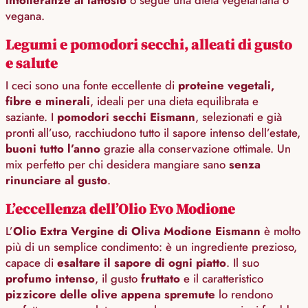
intolleranze al lattosio
o segue una dieta vegetariana o
vegana.
Legumi e pomodori secchi, alleati di gusto
e salute
I ceci sono una fonte eccellente di
proteine vegetali,
fibre e minerali
, ideali per una dieta equilibrata e
saziante. I
pomodori secchi Eismann
, selezionati e già
pronti all’uso, racchiudono tutto il sapore intenso dell’estate,
buoni tutto l’anno
grazie alla conservazione ottimale. Un
mix perfetto per chi desidera mangiare sano
senza
rinunciare al gusto
.
L’eccellenza dell’Olio Evo Modione
L’
Olio Extra Vergine di Oliva Modione Eismann
è molto
più di un semplice condimento: è un ingrediente prezioso,
capace di
esaltare il sapore di ogni piatto
. Il suo
profumo intenso
, il gusto
fruttato
e il caratteristico
pizzicore delle olive appena spremute
lo rendono