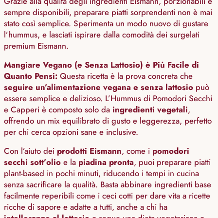
Grazie alla qualità degli ingredienti Eismann, porzionabili e
sempre disponibili, preparare piatti sorprendenti non è mai
stato così semplice. Sperimenta un modo nuovo di gustare
l’hummus, e lasciati ispirare dalla comodità dei surgelati
premium Eismann.
Mangiare Vegano (e Senza Lattosio) è Più Facile di
Quanto Pensi:
Questa ricetta è la prova concreta che
seguire un’alimentazione vegana e senza lattosio
può
essere semplice e delizioso. L’Hummus di Pomodori Secchi
e Capperi è composto solo da
ingredienti vegetali
,
offrendo un mix equilibrato di gusto e leggerezza, perfetto
per chi cerca opzioni sane e inclusive.
Con l’aiuto dei
prodotti Eismann
, come i
pomodori
secchi sott’olio
e la
piadina pronta
, puoi preparare piatti
plant-based in pochi minuti, riducendo i tempi in cucina
senza sacrificare la qualità. Basta abbinare ingredienti base
facilmente reperibili come i ceci cotti per dare vita a ricette
ricche di sapore e adatte a tutti, anche a chi ha