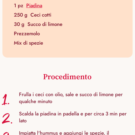
1 pz
Piadina
250 g
Ceci cotti
30 g
Succo di limone
Prezzemolo
Mix di spezie
Procedimento
1.
Frulla i ceci con olio, sale e succo di limone per
qualche minuto
2.
Scalda la piadina in padella e per circa 3 min per
lato
Impiatta l'hummus e aggiungi le spezie, il