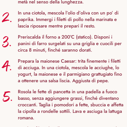
metà nel senso della lunghezza.
2.
In una ciotola, mescola l’olio d’oliva con un po’ di
paprika. Immergi i filetti di pollo nella marinata e
lascia riposare mentre prepari il resto.
3.
Preriscalda il forno a 200°C (statico). Disponi i
panini di farro surgelati su una griglia e cuocili per
circa 8 minuti, finché saranno dorati.
4.
Prepara la maionese Caesar: trita finemente i filetti
di acciuga. In una ciotola, mescola le acciughe, lo
yogurt, la maionese e il parmigiano grattugiato fino
a ottenere una salsa liscia. Aggiusta di pepe.
5.
Rosola le fette di pancetta in una padella a fuoco
basso, senza aggiungere grassi, finché diventano
croccanti. Taglia i pomodori a fette, sbuccia e affetta
la cipolla a rondelle sottili. Lava e asciuga la lattuga
romana.