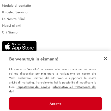
Modulo di contatto
Il nostro Servizio
Le Nostre Filiali
Nuovi clienti
Chi Siamo
Benvenuto/a in eismann!
Cliccando su "Accetto", acconsenti alla memorizzazione dei cookie
sul tuo dispositivo per migliorare la navigazione del nostro sito
Impostazione dei cookie
Web, analizzare l'utilizzo del sito Web e supportare le nostre
Informative sulla privacy
attività di marketing. Naturalmente, hai la possibilità di modificare le
tue>
Impostazioni dei cookie
.
informativa sul trattamento dei
Policy Whistleblowing
dati
Accetto
© 2007 – 2026 eismann s.r.l.