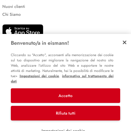
Nuovi clienti
Chi Siamo
Benvenuto/a in eismann!
Cliccando su "Accetto", acconsenti alla memorizzazione dei cookie
sul tuo dispositivo per migliorare la navigazione del nostro sito
Impostazione dei cookie
Web, analizzare l'utilizzo del sito Web e supportare le nostre
attività di marketing. Naturalmente, hai la possibilità di modificare le
Informative sulla privacy
tue>
Impostazioni dei cookie
.
informativa sul trattamento dei
Policy Whistleblowing
dati
Accetto
© 2007 – 2026 eismann s.r.l.
Last Mile Delivery S.à r.l.
Rifiuta tutti
Impostazioni dei cookie