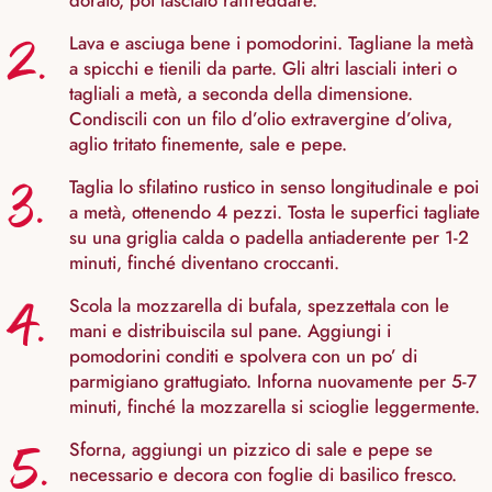
dorato, poi lascialo raffreddare.
2.
Lava e asciuga bene i pomodorini. Tagliane la metà
a spicchi e tienili da parte. Gli altri lasciali interi o
tagliali a metà, a seconda della dimensione.
Condiscili con un filo d’olio extravergine d’oliva,
aglio tritato finemente, sale e pepe.
3.
Taglia lo sfilatino rustico in senso longitudinale e poi
a metà, ottenendo 4 pezzi. Tosta le superfici tagliate
su una griglia calda o padella antiaderente per 1-2
minuti, finché diventano croccanti.
4.
Scola la mozzarella di bufala, spezzettala con le
mani e distribuiscila sul pane. Aggiungi i
pomodorini conditi e spolvera con un po’ di
parmigiano grattugiato. Inforna nuovamente per 5-7
minuti, finché la mozzarella si scioglie leggermente.
5.
Sforna, aggiungi un pizzico di sale e pepe se
necessario e decora con foglie di basilico fresco.