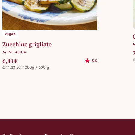
vegan
Zucchine grigliate
A
Art.Nr. 45104
6,80 €
€
5,0
€ 11,33 per 1000g / 600 g