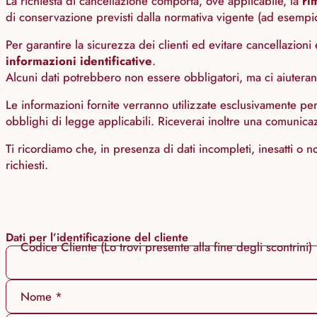
La richiesta di cancellazione comporta, ove applicabile, la
rim
di conservazione previsti dalla normativa vigente (ad esempio ob
Per garantire la sicurezza dei clienti ed evitare cancellazion
informazioni identificative
.
Alcuni dati potrebbero non essere obbligatori, ma ci aiuterann
Le informazioni fornite verranno utilizzate esclusivamente pe
obblighi di legge applicabili. Riceverai inoltre una comunicazi
Ti ricordiamo che, in presenza di dati incompleti, inesatti o n
richiesti.
Dati per l’identificazione del cliente
Codice Cliente (Lo trovi presente alla fine degli scontrini)
Nome *