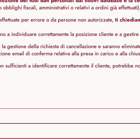
ozione dei tuoi dati personali dai nostri database e la ce
blighi fiscali, amministrativi o relativi a ordini già effettuati)
i effettuate per errore o da persone non autorizzate,
ti chiedia
o a individuare correttamente la posizione cliente e a gestire 
r la gestione della richiesta di cancellazione e saranno elimina
one email di conferma relativa alla presa in carico e alla chiusu
on sufficienti a identificare correttamente il cliente, potrebbe