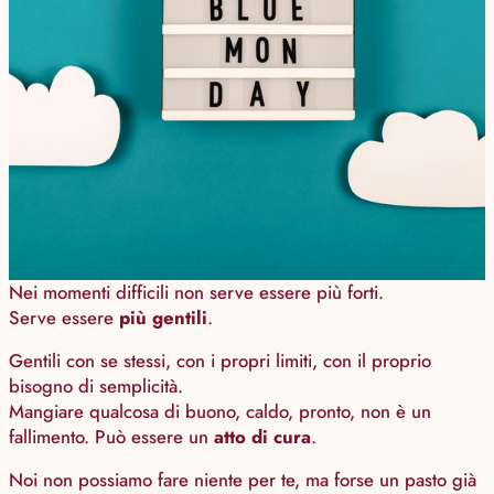
Nei momenti difficili non serve essere più forti.
Serve essere
più gentili
.
Gentili con se stessi, con i propri limiti, con il proprio
bisogno di semplicità.
Mangiare qualcosa di buono, caldo, pronto, non è un
fallimento. Può essere un
atto di cura
.
Noi non possiamo fare niente per te, ma forse un pasto già