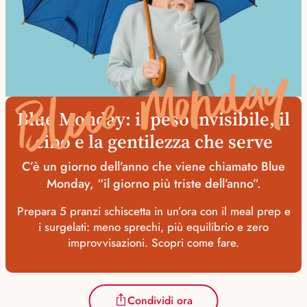
Blue Monday
Blue Monday: il peso invisibile, il
cibo e la gentilezza che serve
C’è un giorno dell’anno che viene chiamato Blue
Monday, “il giorno più triste dell’anno”.
Prepara 5 pranzi schiscetta in un’ora con il meal prep e
i surgelati: meno sprechi, più equilibrio e zero
improvvisazioni. Scopri come fare.
Condividi ora