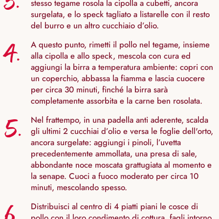
3.
stesso tegame rosola la cipolla a cubetti, ancora
surgelata, e lo speck tagliato a listarelle con il resto
del burro e un altro cucchiaio d’olio.
4.
A questo punto, rimetti il pollo nel tegame, insieme
alla cipolla e allo speck, mescola con cura ed
aggiungi la birra a temperatura ambiente: copri con
un coperchio, abbassa la fiamma e lascia cuocere
per circa 30 minuti, finché la birra sarà
completamente assorbita e la carne ben rosolata.
5.
Nel frattempo, in una padella anti aderente, scalda
gli ultimi 2 cucchiai d’olio e versa le foglie dell'orto,
ancora surgelate: aggiungi i pinoli, l’uvetta
precedentemente ammollata, una presa di sale,
abbondante noce moscata grattugiata al momento e
la senape. Cuoci a fuoco moderato per circa 10
minuti, mescolando spesso.
6.
Distribuisci al centro di 4 piatti piani le cosce di
pollo con il loro condimento di cottura, fagli intorno