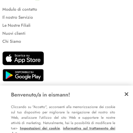
Modulo di contatto
Il nostro Servizio
Le Nostre Filiali
Nuovi clienti
Chi Siamo
Impostazione dei cookie
Benvenuto/a in eismann!
Informative sulla privacy
Cliccando su "Accetto", acconsenti alla memorizzazione dei cookie
Policy Whistleblowing
sul tuo dispositivo per migliorare la navigazione del nostro sito
Web, analizzare l'utilizzo del sito Web e supportare le nostre
attività di marketing. Naturalmente, hai la possibilità di modificare le
tue>
Impostazioni dei cookie
.
informativa sul trattamento dei
© 2007 – 2026 eismann s.r.l.