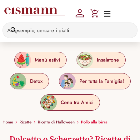
Skip to main content
Menù estivi
Insalatone
Detox
Per tutta la Famiglia!
Cena tra Amici
Home
Ricette
Ricette di Halloween
Pollo alla birra
Dolcetto o Scherzetto? Ricette di