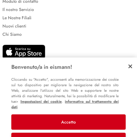
Modulo di contatto
Il nostro Servizio
Le Nostre Filiali
Nuovi clienti
Chi Siamo
Benvenuto/a in eismann!
Cliccando su "Accetto", acconsenti alla memorizzazione dei cookie
sul tuo dispositivo per migliorare la navigazione del nostro sito
Impostazione dei cookie
Web, analizzare l'utilizzo del sito Web e supportare le nostre
Informative sulla privacy
attività di marketing. Naturalmente, hai la possibilità di modificare le
tue>
Impostazioni dei cookie
.
informativa sul trattamento dei
Policy Whistleblowing
dati
Accetto
© 2007 – 2026 eismann s.r.l.
Last Mile Delivery S.à r.l.