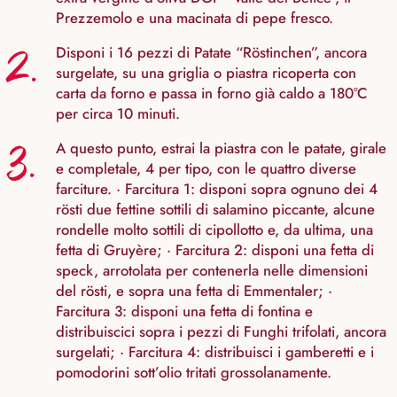
Prezzemolo e una macinata di pepe fresco.
2.
Disponi i 16 pezzi di Patate “Röstinchen”, ancora
surgelate, su una griglia o piastra ricoperta con
carta da forno e passa in forno già caldo a 180°C
per circa 10 minuti.
3.
A questo punto, estrai la piastra con le patate, girale
e completale, 4 per tipo, con le quattro diverse
farciture. · Farcitura 1: disponi sopra ognuno dei 4
rösti due fettine sottili di salamino piccante, alcune
rondelle molto sottili di cipollotto e, da ultima, una
fetta di Gruyère; · Farcitura 2: disponi una fetta di
speck, arrotolata per contenerla nelle dimensioni
del rösti, e sopra una fetta di Emmentaler; ·
Farcitura 3: disponi una fetta di fontina e
distribuiscici sopra i pezzi di Funghi trifolati, ancora
surgelati; · Farcitura 4: distribuisci i gamberetti e i
pomodorini sott’olio tritati grossolanamente.