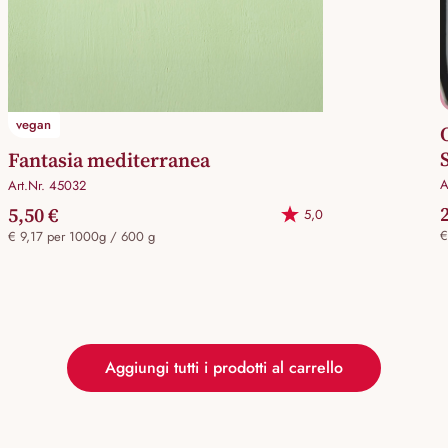
vegan
S
Fantasia mediterranea
A
Art.Nr. 45032
5,50 €
5,0
€
€ 9,17 per 1000g / 600 g
Aggiungi tutti i prodotti al carrello