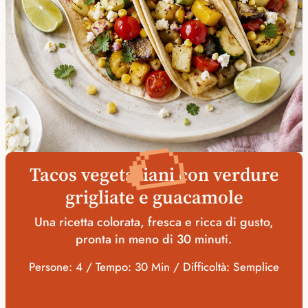
🌮
Tacos vegetariani con verdure
grigliate e guacamole
Una ricetta colorata, fresca e ricca di gusto,
pronta in meno di 30 minuti.
Persone: 4 / Tempo: 30 Min / Difficoltà: Semplice