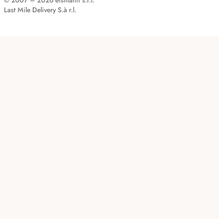
© 2007 – 2026 eismann s.r.l.
Last Mile Delivery S.à r.l.