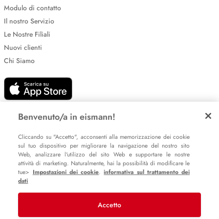
Modulo di contatto
Il nostro Servizio
Le Nostre Filiali
Nuovi clienti
Chi Siamo
Benvenuto/a in eismann!
Cliccando su "Accetto", acconsenti alla memorizzazione dei cookie
Impostazione dei cookie
sul tuo dispositivo per migliorare la navigazione del nostro sito
Web, analizzare l'utilizzo del sito Web e supportare le nostre
Informative sulla privacy
attività di marketing. Naturalmente, hai la possibilità di modificare le
Policy Whistleblowing
tue>
Impostazioni dei cookie
.
informativa sul trattamento dei
dati
Accetto
© 2007 – 2026 eismann s.r.l.
Last Mile Delivery S.à r.l.