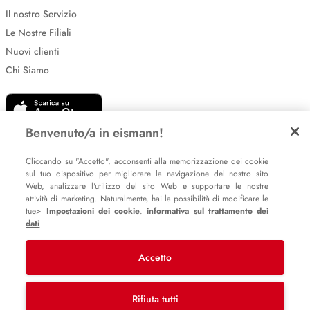
Il nostro Servizio
Le Nostre Filiali
Nuovi clienti
Chi Siamo
Benvenuto/a in eismann!
Cliccando su "Accetto", acconsenti alla memorizzazione dei cookie
sul tuo dispositivo per migliorare la navigazione del nostro sito
Web, analizzare l'utilizzo del sito Web e supportare le nostre
Impostazione dei cookie
attività di marketing. Naturalmente, hai la possibilità di modificare le
Informative sulla privacy
tue>
Impostazioni dei cookie
.
informativa sul trattamento dei
dati
Policy Whistleblowing
Accetto
© 2007 – 2026 eismann s.r.l.
Last Mile Delivery S.à r.l.
Rifiuta tutti