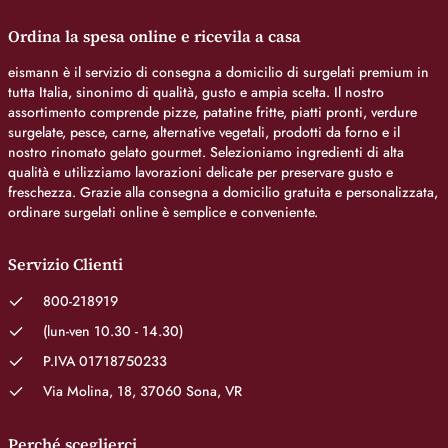
Ordina la spesa online e ricevila a casa
eismann è il servizio di consegna a domicilio di surgelati premium in
tutta Italia, sinonimo di qualità, gusto e ampia scelta. Il nostro
assortimento comprende pizze, patatine fritte, piatti pronti, verdure
surgelate, pesce, carne, alternative vegetali, prodotti da forno e il
nostro rinomato gelato gourmet. Selezioniamo ingredienti di alta
qualità e utilizziamo lavorazioni delicate per preservare gusto e
freschezza. Grazie alla consegna a domicilio gratuita e personalizzata,
ordinare surgelati online è semplice e conveniente.
Servizio Clienti
800-218919
(lun-ven 10.30 - 14.30)
P.IVA 01718750233
Via Molina, 18, 37060 Sona, VR
Perché sceglierci