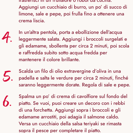
trasferisci in un frullatore o robot da cucina.
Aggiungi un cucchiaio di burro, un po’ di succo di
limone, sale e pepe, poi frulla fino a ottenere una
crema liscia.
4.
In un’altra pentola, porta a ebollizione dell’acqua
leggermente salata. Aggiungi i broccoli surgelati e
gli edamame, sbollenta per circa 2 minuti, poi scola
e raffredda subito sotto acqua fredda per
mantenere il colore brillante.
5.
Scalda un filo di olio extravergine d’oliva in una
padella e salta le verdure per circa 2 minuti, finché
saranno leggermente dorate. Regola di sale e pepe.
6.
Spalma un po’ di crema di cavolfiore sul fondo del
piatto. Se vuoi, puoi creare un decoro con i rebbi
di una forchetta. Aggiungi sopra i broccoli e gli
edamame arrostiti, poi adagia il salmone caldo.
Versa un cucchiaio della salsa teriyaki se rimasta
sopra il pesce per completare il piatto.