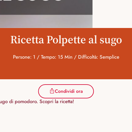
Ricetta Polpette al sugo
Persone: 1 / Tempo: 15 Min / Difficoltà: Semplice
Condividi ora
ugo di pomodoro. Scopri la ricetta!