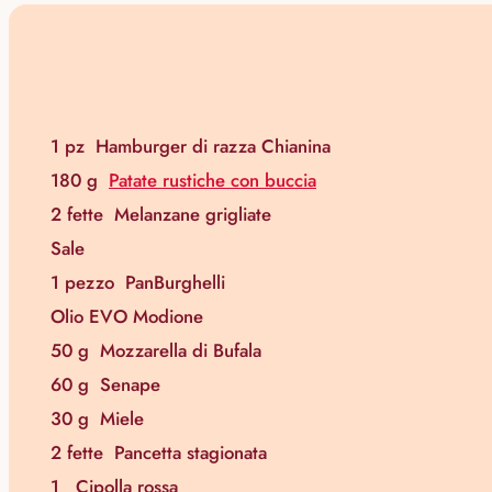
1 pz
Hamburger di razza Chianina
180 g
Patate rustiche con buccia
2 fette
Melanzane grigliate
Sale
1 pezzo
PanBurghelli
Olio EVO Modione
50 g
Mozzarella di Bufala
60 g
Senape
30 g
Miele
2 fette
Pancetta stagionata
1
Cipolla rossa