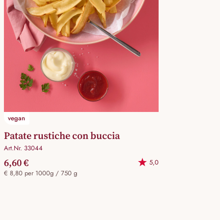
vegan
Patate rustiche con buccia
Art.Nr. 33044
6,60 €
5,0
€ 8,80 per 1000g / 750 g