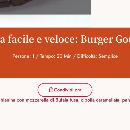
ta facile e veloce: Burger G
Persone: 1 / Tempo: 20 Min / Difficoltà: Semplice
Condividi ora
anina con mozzarella di Bufala fusa, cipolla caramellata, pance