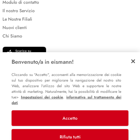
Modulo di contatto
Il nostro Servizio
Le Nostre Filiali
Nuovi clienti
Chi Siamo
Benvenuto/a in eismann!
Cliccando su "Accetto", acconsenti alla memorizzazione dei cookie
sul tuo dispositivo per migliorare la navigazione del nostro sito
Web, analizzare l'utilizzo del sito Web e supportare le nostre
Impostazione dei cookie
attività di marketing. Naturalmente, hai la possibilità di modificare le
tue>
Impostazioni dei cookie
.
informativa sul trattamento dei
Informative sulla privacy
dati
Policy Whistleblowing
Accetto
© 2007 – 2026 eismann s.r.l.
Rifiuta tutti
Last Mile Delivery S.à r.l.