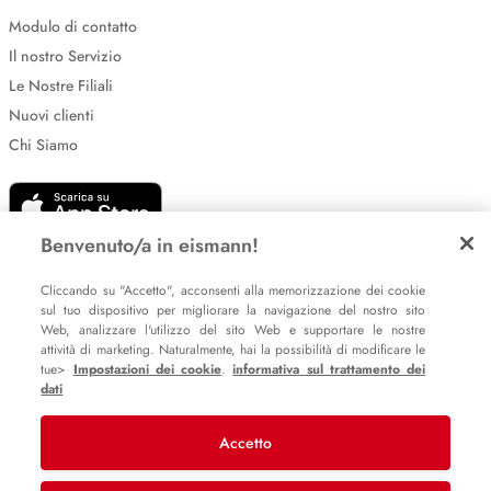
Modulo di contatto
Il nostro Servizio
Le Nostre Filiali
Nuovi clienti
Chi Siamo
Benvenuto/a in eismann!
Cliccando su "Accetto", acconsenti alla memorizzazione dei cookie
sul tuo dispositivo per migliorare la navigazione del nostro sito
Web, analizzare l'utilizzo del sito Web e supportare le nostre
Impostazione dei cookie
attività di marketing. Naturalmente, hai la possibilità di modificare le
Informative sulla privacy
tue>
Impostazioni dei cookie
.
informativa sul trattamento dei
dati
Policy Whistleblowing
Accetto
© 2007 – 2026 eismann s.r.l.