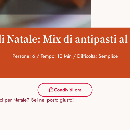
di Natale: Mix di antipasti a
Persone: 6 / Tempo: 10 Min / Difficoltà: Semplice
Condividi ora
ci per Natale? Sei nel posto giusto!