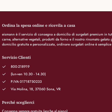
Ordina la spesa online e ricevila a casa
eismann è il servizio di consegna a domicilio di surgelati premium in tutt
carne, alternative vegetali, prodotti da forno e il nostro rinomato gelat
domicilio gratuita e personalizzata, ordinare surgelati online è semplice
Servizio Clienti
800-218919
(lun-ven 10.30 - 14.30)
P.IVA 01718750233
Via Molina, 18, 37060 Sona, VR
Perché sceglierci
Consegna sempre gratuita (anche al piano)