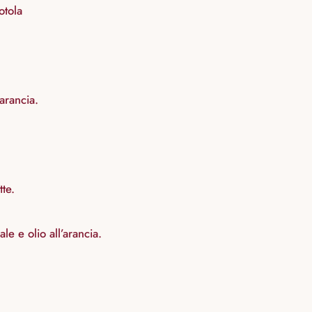
otola
’arancia.
tte.
e e olio all’arancia.