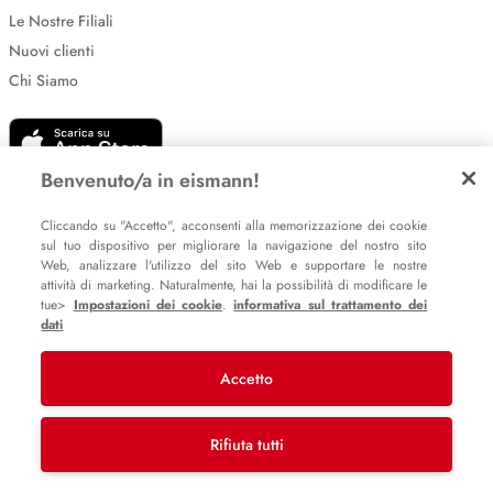
Le Nostre Filiali
Nuovi clienti
Chi Siamo
Benvenuto/a in eismann!
Cliccando su "Accetto", acconsenti alla memorizzazione dei cookie
sul tuo dispositivo per migliorare la navigazione del nostro sito
Web, analizzare l'utilizzo del sito Web e supportare le nostre
Impostazione dei cookie
attività di marketing. Naturalmente, hai la possibilità di modificare le
Informative sulla privacy
tue>
Impostazioni dei cookie
.
informativa sul trattamento dei
dati
Policy Whistleblowing
Accetto
© 2007 – 2026 eismann s.r.l.
Last Mile Delivery S.à r.l.
Rifiuta tutti