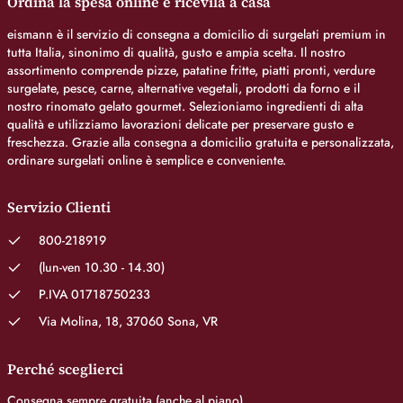
Ordina la spesa online e ricevila a casa
eismann è il servizio di consegna a domicilio di surgelati premium in
tutta Italia, sinonimo di qualità, gusto e ampia scelta. Il nostro
assortimento comprende pizze, patatine fritte, piatti pronti, verdure
surgelate, pesce, carne, alternative vegetali, prodotti da forno e il
nostro rinomato gelato gourmet. Selezioniamo ingredienti di alta
qualità e utilizziamo lavorazioni delicate per preservare gusto e
freschezza. Grazie alla consegna a domicilio gratuita e personalizzata,
ordinare surgelati online è semplice e conveniente.
Servizio Clienti
800-218919
(lun-ven 10.30 - 14.30)
P.IVA 01718750233
Via Molina, 18, 37060 Sona, VR
Perché sceglierci
Consegna sempre gratuita (anche al piano)