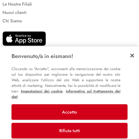
Le Nostre Filiali
Nuovi clienti
Chi Siamo
Benvenuto/a in eismann!
Cliccando su "Accetto", acconsenti alla memorizzazione dei cookie
Impostazione dei cookie
sul tuo dispositivo per migliorare la navigazione del nostro sito
Web, analizzare l'utilizzo del sito Web e supportare le nostre
Informative sulla privacy
attività di marketing. Naturalmente, hai la possibilità di modificare le
Policy Whistleblowing
tue>
Impostazioni dei cookie
.
informativa sul trattamento dei
dati
Accetto
© 2007 – 2026 eismann s.r.l.
Last Mile Delivery S.à r.l.
Rifiuta tutti