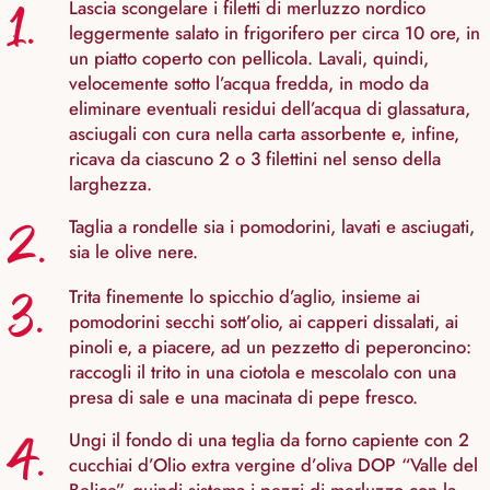
1.
Lascia scongelare i filetti di merluzzo nordico
leggermente salato in frigorifero per circa 10 ore, in
un piatto coperto con pellicola. Lavali, quindi,
velocemente sotto l’acqua fredda, in modo da
eliminare eventuali residui dell’acqua di glassatura,
asciugali con cura nella carta assorbente e, infine,
ricava da ciascuno 2 o 3 filettini nel senso della
larghezza.
2.
Taglia a rondelle sia i pomodorini, lavati e asciugati,
sia le olive nere.
3.
Trita finemente lo spicchio d’aglio, insieme ai
pomodorini secchi sott’olio, ai capperi dissalati, ai
pinoli e, a piacere, ad un pezzetto di peperoncino:
raccogli il trito in una ciotola e mescolalo con una
presa di sale e una macinata di pepe fresco.
4.
Ungi il fondo di una teglia da forno capiente con 2
cucchiai d’Olio extra vergine d’oliva DOP “Valle del