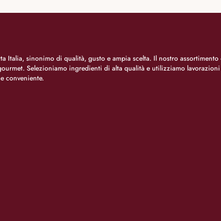
a Italia, sinonimo di qualità, gusto e ampia scelta. Il nostro assortimento 
o gourmet. Selezioniamo ingredienti di alta qualità e utilizziamo lavorazion
 e conveniente.