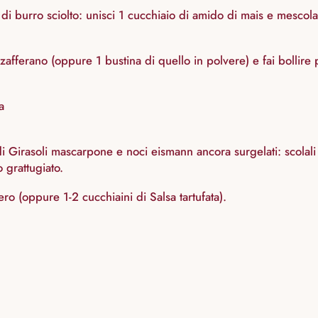
g di burro sciolto: unisci 1 cucchiaio di amido di mais e mesc
fferano (oppure 1 bustina di quello in polvere) e fai bollire p
a
 Girasoli mascarpone e noci eismann ancora surgelati: scolali 
 grattugiato.
nero (oppure 1-2 cucchiaini di Salsa tartufata).