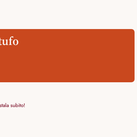
tufo
tala subito!