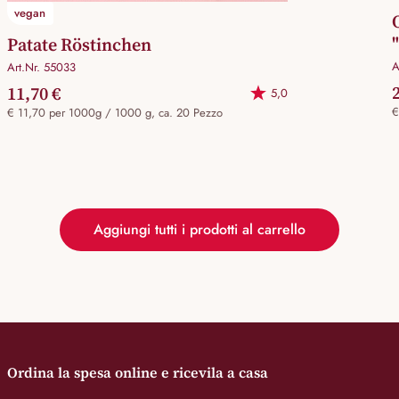
vegan
Patate Röstinchen
A
Art.Nr. 55033
11,70 €
5,0
€
€ 11,70 per 1000g / 1000 g, ca. 20 Pezzo
Aggiungi tutti i prodotti al carrello
Ordina la spesa online e ricevila a casa