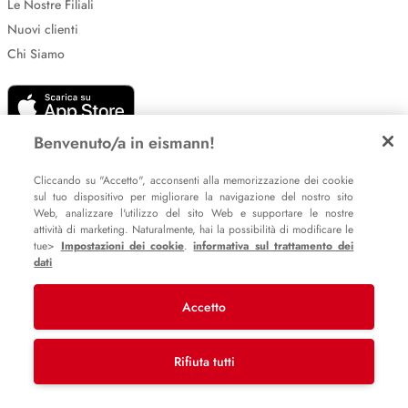
Le Nostre Filiali
Nuovi clienti
Chi Siamo
Benvenuto/a in eismann!
Cliccando su "Accetto", acconsenti alla memorizzazione dei cookie
sul tuo dispositivo per migliorare la navigazione del nostro sito
Impostazione dei cookie
Web, analizzare l'utilizzo del sito Web e supportare le nostre
attività di marketing. Naturalmente, hai la possibilità di modificare le
Informative sulla privacy
tue>
Impostazioni dei cookie
.
informativa sul trattamento dei
Policy Whistleblowing
dati
Accetto
© 2007 – 2026 eismann s.r.l.
Last Mile Delivery S.à r.l.
Rifiuta tutti