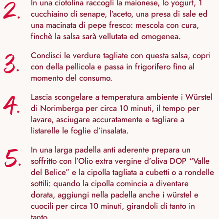
2.
In una ciotolina raccogli la maionese, lo yogurt, 1
cucchiaino di senape, l’aceto, una presa di sale ed
una macinata di pepe fresco: mescola con cura,
finchè la salsa sarà vellutata ed omogenea.
3.
Condisci le verdure tagliate con questa salsa, copri
con della pellicola e passa in frigorifero fino al
momento del consumo.
4.
Lascia scongelare a temperatura ambiente i Würstel
di Norimberga per circa 10 minuti, il tempo per
lavare, asciugare accuratamente e tagliare a
listarelle le foglie d’insalata.
5.
In una larga padella anti aderente prepara un
soffritto con l’Olio extra vergine d’oliva DOP “Valle
del Belice” e la cipolla tagliata a cubetti o a rondelle
sottili: quando la cipolla comincia a diventare
dorata, aggiungi nella padella anche i würstel e
cuocili per circa 10 minuti, girandoli di tanto in
tanto.