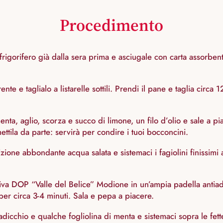
Procedimento
frigorifero già dalla sera prima e asciugale con carta assorbent
te e taglialo a listarelle sottili. Prendi il pane e taglia circa 1
nta, aglio, scorza e succo di limone, un filo d’olio e sale a piac
ttila da parte: servirà per condire i tuoi bocconcini.
zione abbondante acqua salata e sistemaci i fagiolini finissimi 
liva DOP “Valle del Belice” Modione in un’ampia padella antiade
per circa 3-4 minuti. Sala e pepa a piacere.
 radicchio e qualche fogliolina di menta e sistemaci sopra le fe