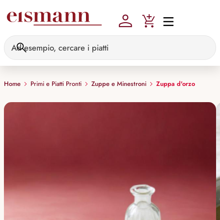
Skip to main content
Home
Primi e Piatti Pronti
Zuppe e Minestroni
Zuppa d'orzo