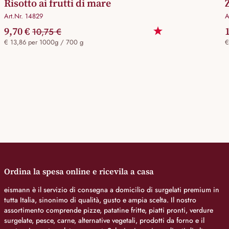
Risotto ai frutti di mare
Art.Nr. 14829
A
9,70 €
10,75 €
€ 13,86 per 1000g / 700 g
€
Ordina la spesa online e ricevila a casa
eismann è il servizio di consegna a domicilio di surgelati premium in
tutta Italia, sinonimo di qualità, gusto e ampia scelta. Il nostro
assortimento comprende pizze, patatine fritte, piatti pronti, verdure
surgelate, pesce, carne, alternative vegetali, prodotti da forno e il