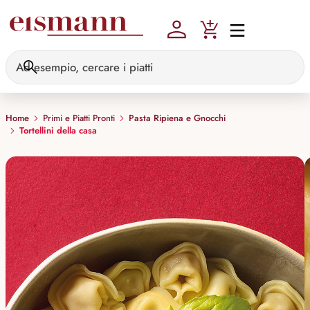
Skip to main content
Home
Primi e Piatti Pronti
Pasta Ripiena e Gnocchi
Tortellini della casa