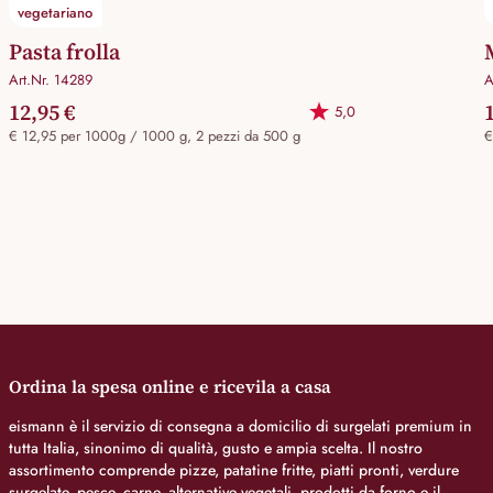
vegetariano
Pasta frolla
Art.Nr. 14289
A
12,95 €
5,0
€ 12,95 per 1000g / 1000 g, 2 pezzi da 500 g
€
Ordina la spesa online e ricevila a casa
eismann è il servizio di consegna a domicilio di surgelati premium in
tutta Italia, sinonimo di qualità, gusto e ampia scelta. Il nostro
assortimento comprende pizze, patatine fritte, piatti pronti, verdure
surgelate, pesce, carne, alternative vegetali, prodotti da forno e il