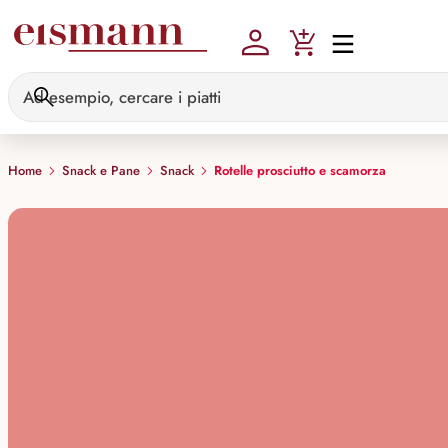
Skip to main content
Home
Snack e Pane
Snack
Rotelle prosciutto e scamorza