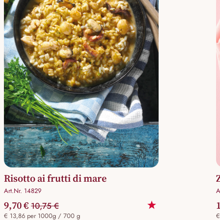
Risotto ai frutti di mare
Art.Nr. 14829
A
9,70 €
10,75 €
€ 13,86 per 1000g / 700 g
€