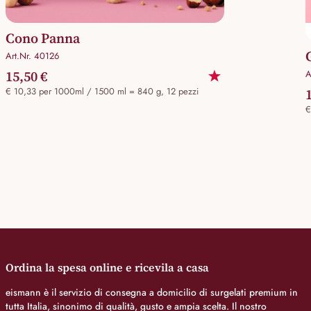
Cono Panna
Art.Nr. 40126
15,50 €
A
€ 10,33 per 1000ml / 1500 ml = 840 g, 12 pezzi
€
Ordina la spesa online e ricevila a casa
eismann è il servizio di consegna a domicilio di surgelati premium in
tutta Italia, sinonimo di qualità, gusto e ampia scelta. Il nostro